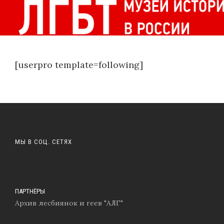
[userpro template=following]
МЫ В СОЦ. СЕТЯХ
ПАРТНЁРЫ
Архив лесбиянок и геев "АЛГ"