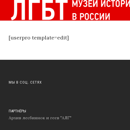
[userpro template=edit]
МЫ В СОЦ. СЕТЯХ
ПАРТНЁРЫ
Архив лесбиянок и геев "АЛГ"