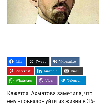
гей
в
«русской,
советской
литературе»
Like
Tweet
VKontakte
Pinterest
LinkedIn
Email
WhatsApp
Viber
Telegram
Кажется, Ахматова заметила, что
ему «повезло» уйти из жизни в 36-