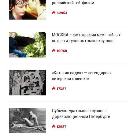
российский гей-фильм
42953
МОСКВА – фотографии мест тайных
встреч и тусовок гомосексуалов
19069
«Катькин садик» — легендарная
питерская «плешка»
17387
Субкультура гомосексуалов в
дореволюционном Петербурге
12987