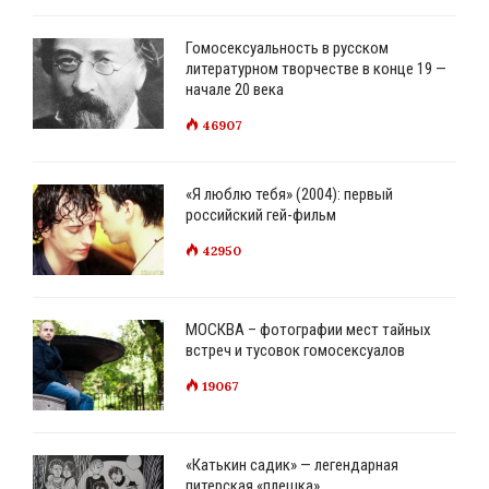
Гомосексуальность в русском
литературном творчестве в конце 19 —
начале 20 века
46907
«Я люблю тебя» (2004): первый
российский гей-фильм
42950
МОСКВА – фотографии мест тайных
встреч и тусовок гомосексуалов
19067
«Катькин садик» — легендарная
питерская «плешка»