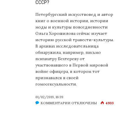
СССР?
Петербургский искусствовед и автор
книг о военной истории, истории
моды и культуры повседневности
Ольга Хорошилова сейчас изучает
историю русской травести-культуры.
В архивах исследовательница
обнаружила, например, письмо
психиатру Бехтереву от
участвовавшего в Первой мировой
войне офицера, в котором тот
признавался в своей
гомосексуальности.
01/02/2019, 16:39
К
КОММЕНТАРИИ
ОТКЛЮЧЕНЫ
4933
ЗАПИСИ
КАК
ПЕТРОГРАД
СТАЛ