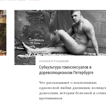
ЗАПИСИ
МОСКВА
–
ФОТОГРАФИИ
МЕСТ
ТАЙНЫХ
ВСТРЕЧ
И
ТУСОВОК
ГОМОСЕКСУАЛОВ
ОБЫЧАИ И ТРАДИЦИИ
Субкультура гомосексуалов в
дореволюционном Петербурге
Что рассказывают о поклонниках
однополой любви дневники, полице
донесения, истории болезней и сочи
противников