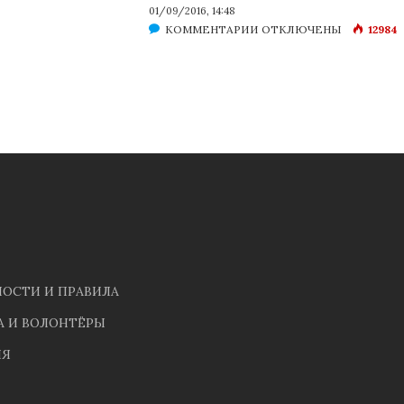
01/09/2016, 14:48
К
КОММЕНТАРИИ
ОТКЛЮЧЕНЫ
12984
ЗАПИСИ
СУБКУЛЬТУРА
ГОМОСЕКСУАЛОВ
В
ДОРЕВОЛЮЦИОННОМ
ПЕТЕРБУРГЕ
ОСТИ И ПРАВИЛА
 И ВОЛОНТЁРЫ
ИЯ