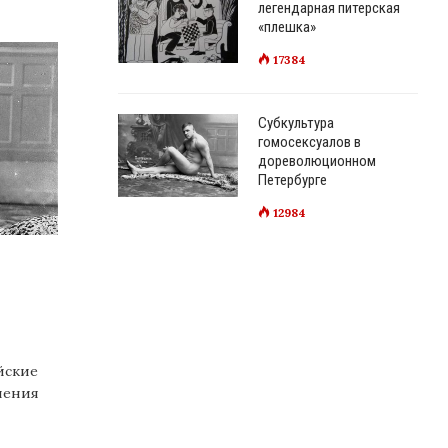
легендарная питерская
«плешка»
17384
Субкультура
гомосексуалов в
дореволюционном
Петербурге
12984
йские
нения