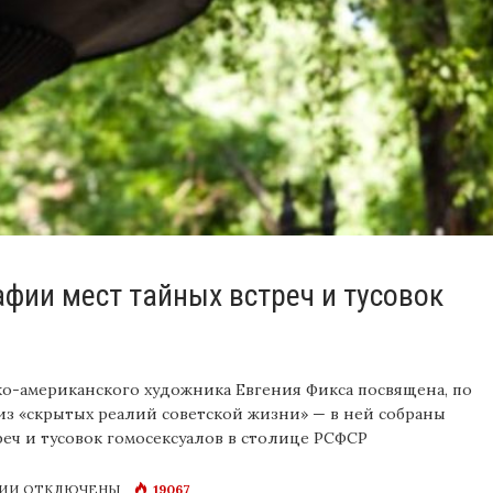
фии мест тайных встреч и тусовок
ко-американского художника Евгения Фикса посвящена, по
из «скрытых реалий советской жизни» — в ней собраны
еч и тусовок гомосексуалов в столице РСФСР
К
ИИ
ОТКЛЮЧЕНЫ
19067