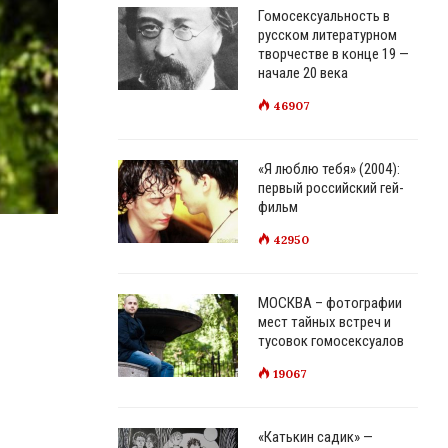
Гомосексуальность в
русском литературном
творчестве в конце 19 —
начале 20 века
46907
«Я люблю тебя» (2004):
первый российский гей-
фильм
42950
МОСКВА – фотографии
мест тайных встреч и
тусовок гомосексуалов
19067
«Катькин садик» —