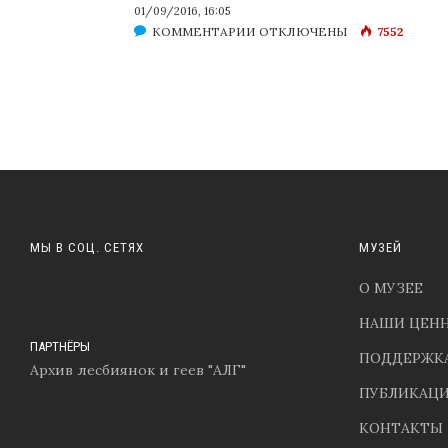
01/09/2016, 16:05
К
КОММЕНТАРИИ
ОТКЛЮЧЕНЫ
7552
ЗАПИСИ
ПЛЕШКА
У
БОЛЬШОГО
ТЕАТРА
МЫ В СОЦ. СЕТЯХ
МУЗЕЙ
О МУЗЕЕ
НАШИ ЦЕНН
ПАРТНЁРЫ
ПОДДЕРЖКА
Архив лесбиянок и геев "АЛГ"
ПУБЛИКАЦ
КОНТАКТЫ