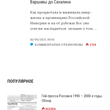
Варшавы до Сахалина
Как процветала и выживала квир-
жизнь в провинциях Российской
Империи и на её рубежах Все уже
успели насладиться мемами о том, …
10/09/2023, 00:01
К
КОММЕНТАРИИ
ОТКЛЮЧЕНЫ
1759
ЗАПИСИ
СИЯТЕЛЬНЫЕ
ГЕИ
ИМПЕРИИ:
ОТ
ВАРШАВЫ
ПОПУЛЯРНОЕ
ДО
САХАЛИНА
Гей-пресса России в 1990 — 2000-е годы.
Обзор.
655924