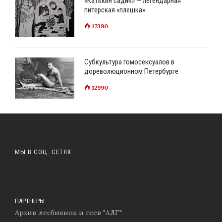
«Катькин садик» — легендарная
питерская «плешка»
17390
Субкультура гомосексуалов в
дореволюционном Петербурге
12990
МЫ В СОЦ. СЕТЯХ
ПАРТНЁРЫ
Архив лесбиянок и геев "АЛГ"