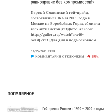
равноправие без компромиссов!»
Первый Славянский гей-прайд,
состоявшийся 16 мая 2009 года в
Москве на Воробьёвых Горах, сблизил
всех активистов.[ref]Фото-альбом:
http://gallery.ru/watch?a=x46-
ooGI[/ref] Два дня в подмосковном …
07/25/2016, 23:28
К
КОММЕНТАРИИ
ОТКЛЮЧЕНЫ
6554
ЗАПИСИ
МОСКВА,
ГЕЙ-
ПРАЙД
2009
ГОД
ПОПУЛЯРНОЕ
–
«ГЕЙ-
РАВНОПРАВИЕ
Гей-пресса России в 1990 — 2000-е годы.
БЕЗ