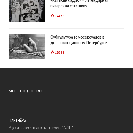
«Катькин садик» — легендарная
питерская «плешка»
17389
Субкультура гомосексуалов в
дореволюционном Петербурге
12988
МЫ В СОЦ. СЕТЯХ
ПАРТНЁРЫ
Архив лесбиянок и геев "АЛГ"