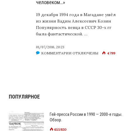
человеком…»
19 декабря 1994 года в Магадане ушёл
из жизни Вадим Алексеевич Козин
Популярность певца в СССР 30-х гг
была фантастической. …
01/07/2016, 20:23
К
КОММЕНТАРИИ
ОТКЛЮЧЕНЫ
4799
ЗАПИСИ
ВАДИМ
КОЗИН.
«ОН
УШЁЛ
СВОБОДНЫМ
ПОПУЛЯРНОЕ
ЧЕЛОВЕКОМ…»
Гей-пресса России в 1990 — 2000-е годы.
Обзор.
655920