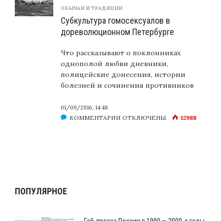
ОБЫЧАИ И ТРАДИЦИИ
Субкультура гомосексуалов в
дореволюционном Петербурге
Что рассказывают о поклонниках
однополой любви дневники,
полицейские донесения, истории
болезней и сочинения противников
01/09/2016, 14:48
К
КОММЕНТАРИИ
ОТКЛЮЧЕНЫ
12988
ЗАПИСИ
СУБКУЛЬТУРА
ГОМОСЕКСУАЛОВ
В
ДОРЕВОЛЮЦИОННОМ
ПЕТЕРБУРГЕ
ПОПУЛЯРНОЕ
Гей-пресса России в 1990 — 2000-е годы.