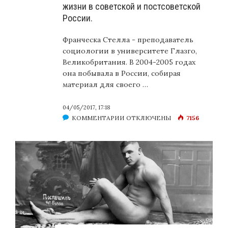
жизни в советской и постсоветской
России.
Франческа Стелла - преподаватель
социологии в университете Глазго,
Великобритания. В 2004-2005 годах
она побывала в России, собирая
материал для своего …
04/05/2017, 17:18
К
КОММЕНТАРИИ
ОТКЛЮЧЕНЫ
7156
ЗАПИСИ
ФРАНЧЕСКА
СТЕЛЛА.
ЛЕСБИЙСКИЕ
ЖИЗНИ
В
СОВЕТСКОЙ
И
ПОСТСОВЕТСКОЙ
РОССИИ.