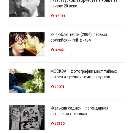
литературном творчестве в конце 19 —
начале 20 века
46914
«Я люблю тебя» (2004): первый
российский гей-фильм
42956
МОСКВА – фотографии мест тайных
встреч и тусовок гомосексуалов
19071
«Катькин садик» — легендарная
питерская «плешка»
17390