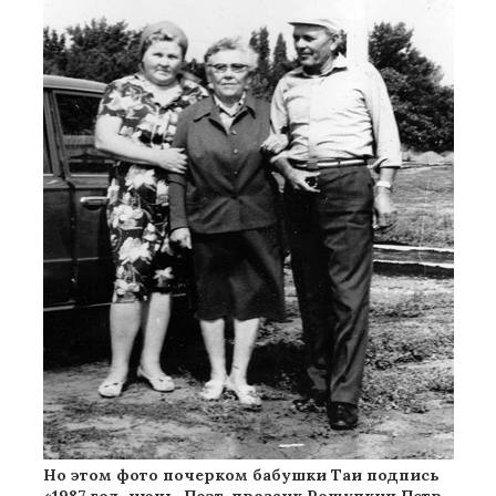
Но этом фото почерком бабушки Таи подпись
«1987 год, июнь. Поэт-прозаик Рощупкин Петр