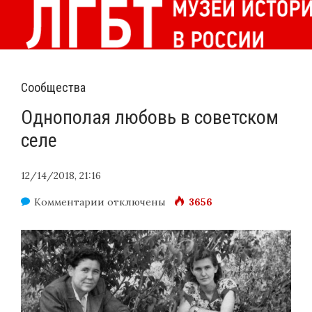
Сообщества
Однополая любовь в советском
селе
12/14/2018, 21:16
к
Комментарии
отключены
3656
записи
Однополая
любовь
в
советском