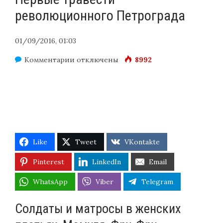
революционного Петрограда
01/09/2016, 01:03
к
Комментарии
отключены
8992
записи
Первые
травести
революционного
Петрограда
Like
Tweet
VKontakte
Pinterest
LinkedIn
Email
WhatsApp
Viber
Telegram
Солдаты и матросы в женских